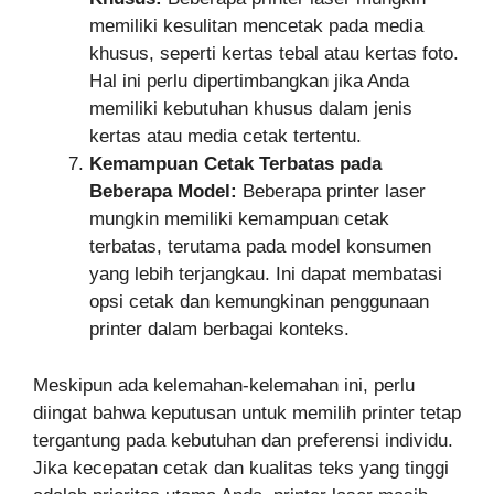
memiliki kesulitan mencetak pada media
khusus, seperti kertas tebal atau kertas foto.
Hal ini perlu dipertimbangkan jika Anda
memiliki kebutuhan khusus dalam jenis
kertas atau media cetak tertentu.
Kemampuan Cetak Terbatas pada
Beberapa Model:
Beberapa printer laser
mungkin memiliki kemampuan cetak
terbatas, terutama pada model konsumen
yang lebih terjangkau. Ini dapat membatasi
opsi cetak dan kemungkinan penggunaan
printer dalam berbagai konteks.
Meskipun ada kelemahan-kelemahan ini, perlu
diingat bahwa keputusan untuk memilih printer tetap
tergantung pada kebutuhan dan preferensi individu.
Jika kecepatan cetak dan kualitas teks yang tinggi