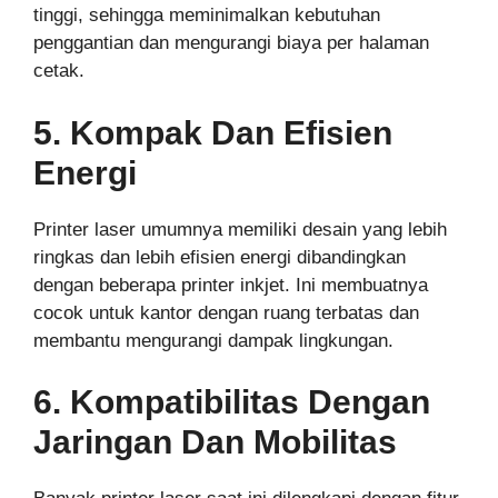
tinggi, sehingga meminimalkan kebutuhan
penggantian dan mengurangi biaya per halaman
cetak.
5. Kompak Dan Efisien
Energi
Printer laser umumnya memiliki desain yang lebih
ringkas dan lebih efisien energi dibandingkan
dengan beberapa printer inkjet. Ini membuatnya
cocok untuk kantor dengan ruang terbatas dan
membantu mengurangi dampak lingkungan.
6. Kompatibilitas Dengan
Jaringan Dan Mobilitas