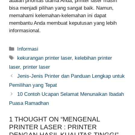
adalah prioritas utama Anda, printer laser masih
bisa menjadi pilihan yang sangat baik. Namun,
memahami kelemahan-kelemahan ini dapat
membantu Anda membuat keputusan yang lebih
informasional.
Categories
Informasi
Tags
kekurangan printer laser
,
kelebihan printer
laser
,
printer laser
Jenis-Jenis Printer dan Panduan Lengkap untuk
Pemilihan yang Tepat
10 Contoh Ucapan Selamat Menunaikan Ibadah
Puasa Ramadhan
1 THOUGHT ON “MENGENAL
PRINTER LASER : PRINTER
DENGAN HASIL KUALITAS TINGGI”