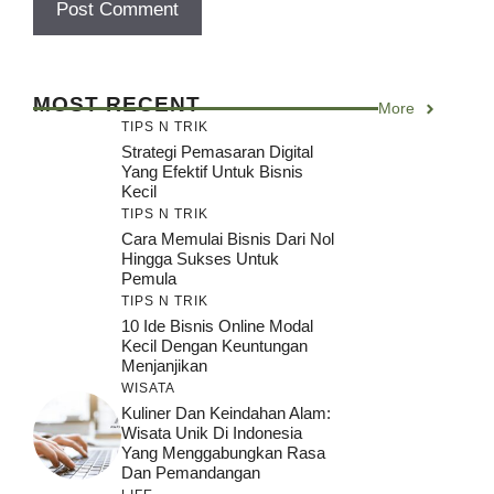
MOST RECENT
More
TIPS N TRIK
Strategi Pemasaran Digital
Yang Efektif Untuk Bisnis
Kecil
TIPS N TRIK
Cara Memulai Bisnis Dari Nol
Hingga Sukses Untuk
Pemula
TIPS N TRIK
10 Ide Bisnis Online Modal
Kecil Dengan Keuntungan
Menjanjikan
WISATA
Kuliner Dan Keindahan Alam:
Wisata Unik Di Indonesia
Yang Menggabungkan Rasa
Dan Pemandangan