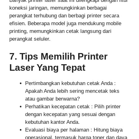
Banyak printer laser saat ini dilengkapi dengan fitur
koneksi jaringan, memungkinkan berbagai
perangkat terhubung dan berbagi printer secara
efisien. Beberapa model juga mendukung mobile
printing, memungkinkan cetak langsung dari
perangkat seluler.
7. Tips Memilih Printer
Laser Yang Tepat
Pertimbangkan kebutuhan cetak Anda :
Apakah Anda lebih sering mencetak teks
atau gambar berwarna?
Perhatikan kecepatan cetak : Pilih printer
dengan kecepatan yang sesuai dengan
kebutuhan kantor Anda.
Evaluasi biaya per halaman : Hitung biaya
operasional, termasuk harga toner dan daya