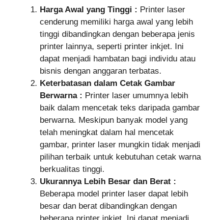
Harga Awal yang Tinggi :
Printer laser
cenderung memiliki harga awal yang lebih
tinggi dibandingkan dengan beberapa jenis
printer lainnya, seperti printer inkjet. Ini
dapat menjadi hambatan bagi individu atau
bisnis dengan anggaran terbatas.
Keterbatasan dalam Cetak Gambar
Berwarna :
Printer laser umumnya lebih
baik dalam mencetak teks daripada gambar
berwarna. Meskipun banyak model yang
telah meningkat dalam hal mencetak
gambar, printer laser mungkin tidak menjadi
pilihan terbaik untuk kebutuhan cetak warna
berkualitas tinggi.
Ukurannya Lebih Besar dan Berat :
Beberapa model printer laser dapat lebih
besar dan berat dibandingkan dengan
beberapa printer inkjet. Ini dapat menjadi