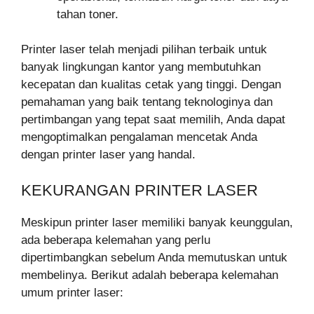
tahan toner.
Printer laser telah menjadi pilihan terbaik untuk
banyak lingkungan kantor yang membutuhkan
kecepatan dan kualitas cetak yang tinggi. Dengan
pemahaman yang baik tentang teknologinya dan
pertimbangan yang tepat saat memilih, Anda dapat
mengoptimalkan pengalaman mencetak Anda
dengan printer laser yang handal.
KEKURANGAN PRINTER LASER
Meskipun printer laser memiliki banyak keunggulan,
ada beberapa kelemahan yang perlu
dipertimbangkan sebelum Anda memutuskan untuk
membelinya. Berikut adalah beberapa kelemahan
umum printer laser: