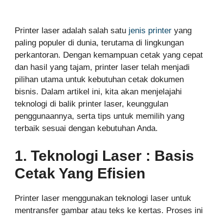
Printer laser adalah salah satu
jenis printer
yang
paling populer di dunia, terutama di lingkungan
perkantoran. Dengan kemampuan cetak yang cepat
dan hasil yang tajam, printer laser telah menjadi
pilihan utama untuk kebutuhan cetak dokumen
bisnis. Dalam artikel ini, kita akan menjelajahi
teknologi di balik printer laser, keunggulan
penggunaannya, serta tips untuk memilih yang
terbaik sesuai dengan kebutuhan Anda.
1. Teknologi Laser : Basis
Cetak Yang Efisien
Printer laser menggunakan teknologi laser untuk
mentransfer gambar atau teks ke kertas. Proses ini