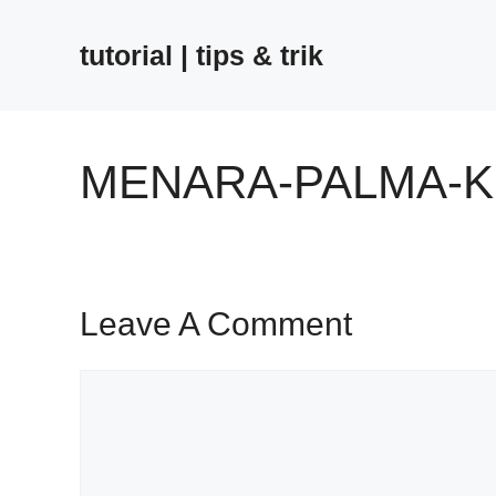
Skip
to
tutorial | tips & trik
content
MENARA-PALMA-
Leave A Comment
Comment