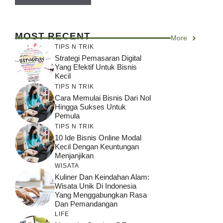
MOST RECENT
More
TIPS N TRIK
Strategi Pemasaran Digital
Yang Efektif Untuk Bisnis
Kecil
TIPS N TRIK
Cara Memulai Bisnis Dari Nol
Hingga Sukses Untuk
Pemula
TIPS N TRIK
10 Ide Bisnis Online Modal
Kecil Dengan Keuntungan
Menjanjikan
WISATA
Kuliner Dan Keindahan Alam:
Wisata Unik Di Indonesia
Yang Menggabungkan Rasa
Dan Pemandangan
LIFE