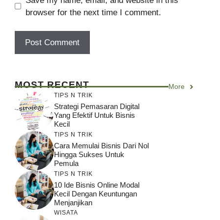
Save my name, email, and website in this
browser for the next time I comment.
MOST RECENT
More
TIPS N TRIK
Strategi Pemasaran Digital
Yang Efektif Untuk Bisnis
Kecil
TIPS N TRIK
Cara Memulai Bisnis Dari Nol
Hingga Sukses Untuk
Pemula
TIPS N TRIK
10 Ide Bisnis Online Modal
Kecil Dengan Keuntungan
Menjanjikan
WISATA