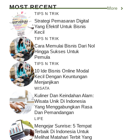
MOST RECENT
More
TIPS N TRIK
Strategi Pemasaran Digital
Yang Efektif Untuk Bisnis
Kecil
TIPS N TRIK
Cara Memulai Bisnis Dari Nol
Hingga Sukses Untuk
Pemula
TIPS N TRIK
10 Ide Bisnis Online Modal
Kecil Dengan Keuntungan
Menjanjikan
WISATA
Kuliner Dan Keindahan Alam:
Wisata Unik Di Indonesia
Yang Menggabungkan Rasa
Dan Pemandangan
LIFE
Mengejar Sunrise: 5 Tempat
Terbaik Di Indonesia Untuk
Melihat Matahari Terbit Yang