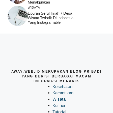
Menakjubkan
WISATA
Liburan Seru! Inilah 7 Desa
Wisata Terbaik Di Indonesia
Yang Instagramable
AWAY.WEB.ID MERUPAKAN BLOG PRIBADI
YANG BERISI BERBAGAI MACAM
INFORMASI MENARIK
Kesehatan
Kecantikan
Wisata
Kuliner
Tutorial