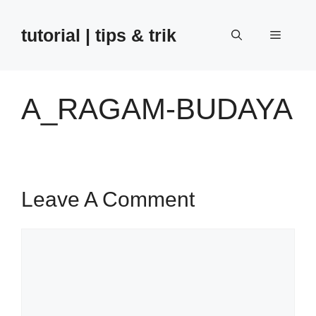
Skip
to
tutorial | tips & trik
Menu
content
A_RAGAM-BUDAYA
Leave A Comment
Comment