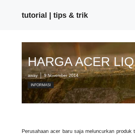
Skip
to
tutorial | tips & trik
content
HARGA ACER LIQ
away
9 November 2014
INFORMASI
Perusahaan acer baru saja meluncurkan produk te