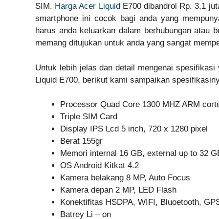
SIM.
Harga Acer Liquid
E700 dibandrol Rp. 3,1 ju
smartphone ini cocok bagi anda yang mempuny
harus anda keluarkan dalam berhubungan atau be
memang ditujukan untuk anda yang sangat mempe
Untuk lebih jelas dan detail mengenai spesifikas
Liquid E700, berikut kami sampaikan spesifikasin
Processor Quad Core 1300 MHZ ARM cort
Triple SIM Card
Display IPS Lcd 5 inch, 720 x 1280 pixel
Berat 155gr
Memori internal 16 GB, external up to 32 G
OS Android Kitkat 4.2
Kamera belakang 8 MP, Auto Focus
Kamera depan 2 MP, LED Flash
Konektifitas HSDPA, WIFI, Bluoetooth, GP
Batrey Li – on