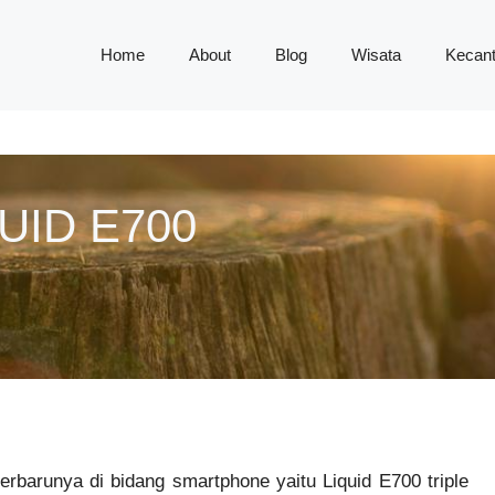
Home
About
Blog
Wisata
Kecant
UID E700
rbarunya di bidang smartphone yaitu Liquid E700 triple