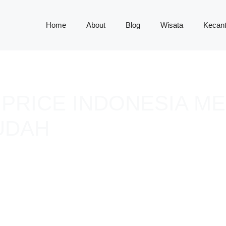
Home
About
Blog
Wisata
Kecant
IPRICE INDONESIA M
UDAH