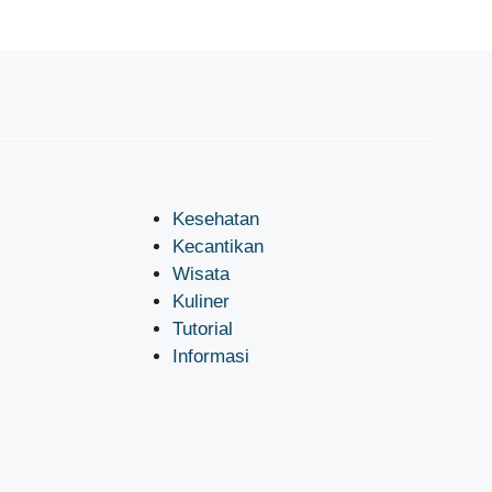
Kesehatan
Kecantikan
Wisata
Kuliner
Tutorial
Informasi