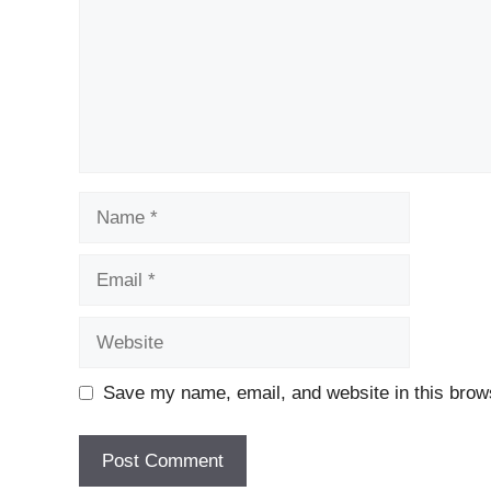
Name
Email
Website
Save my name, email, and website in this brows