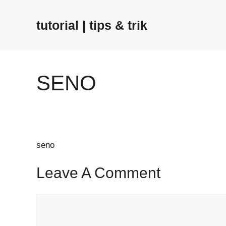
Skip
to
tutorial | tips & trik
content
SENO
seno
Leave A Comment
Comment