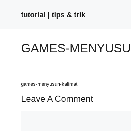
Skip
to
tutorial | tips & trik
content
GAMES-MENYUSU
games-menyusun-kalimat
Leave A Comment
Comment