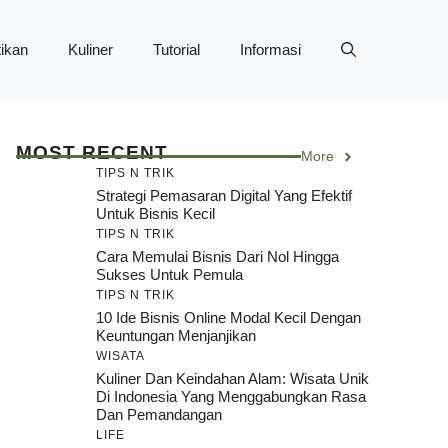
ikan
Kuliner
Tutorial
Informasi
MOST RECENT
More
TIPS N TRIK
Strategi Pemasaran Digital Yang Efektif
Untuk Bisnis Kecil
TIPS N TRIK
Cara Memulai Bisnis Dari Nol Hingga
Sukses Untuk Pemula
TIPS N TRIK
10 Ide Bisnis Online Modal Kecil Dengan
Keuntungan Menjanjikan
WISATA
Kuliner Dan Keindahan Alam: Wisata Unik
Di Indonesia Yang Menggabungkan Rasa
Dan Pemandangan
LIFE