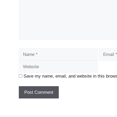
Name
Email
Save my name, email, and website in this brows