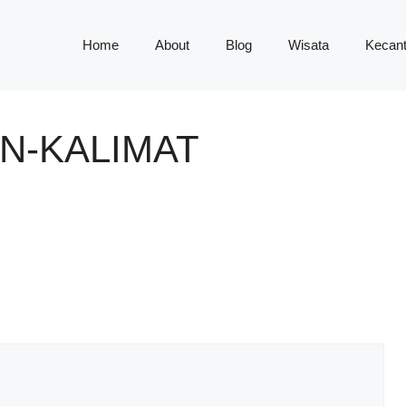
Home
About
Blog
Wisata
Kecant
N-KALIMAT