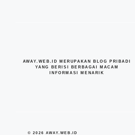
AWAY.WEB.ID MERUPAKAN BLOG PRIBADI
YANG BERISI BERBAGAI MACAM
INFORMASI MENARIK
© 2026 AWAY.WEB.ID