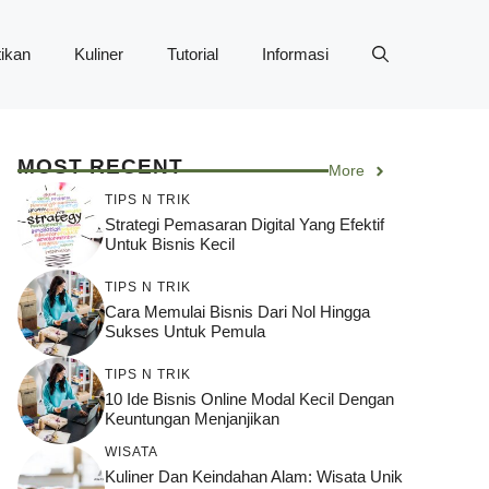
ikan
Kuliner
Tutorial
Informasi
MOST RECENT
More
TIPS N TRIK
Strategi Pemasaran Digital Yang Efektif
Untuk Bisnis Kecil
TIPS N TRIK
Cara Memulai Bisnis Dari Nol Hingga
Sukses Untuk Pemula
TIPS N TRIK
10 Ide Bisnis Online Modal Kecil Dengan
Keuntungan Menjanjikan
WISATA
Kuliner Dan Keindahan Alam: Wisata Unik