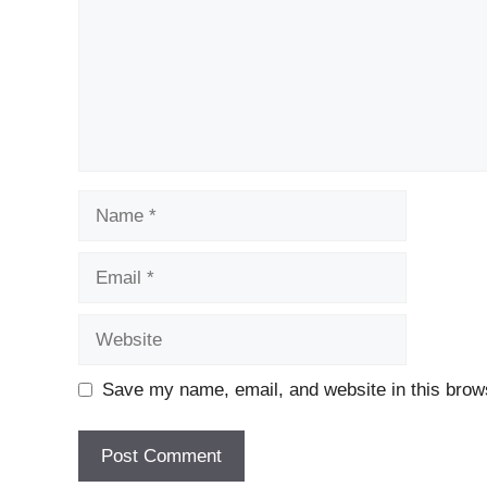
Name
Email
Website
Save my name, email, and website in this brows