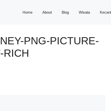
Home
About
Blog
Wisata
Kecant
NEY-PNG-PICTURE-
-RICH