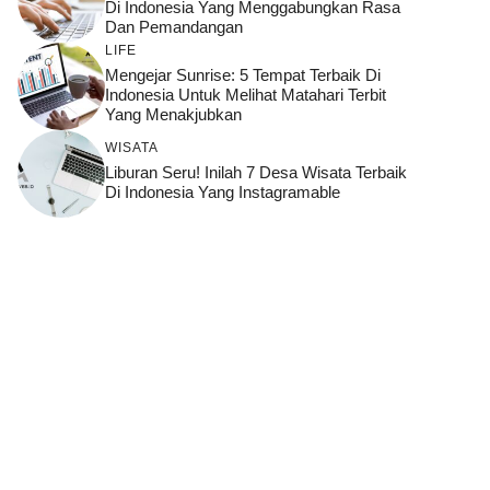
Di Indonesia Yang Menggabungkan Rasa
Dan Pemandangan
LIFE
Mengejar Sunrise: 5 Tempat Terbaik Di
Indonesia Untuk Melihat Matahari Terbit
Yang Menakjubkan
WISATA
Liburan Seru! Inilah 7 Desa Wisata Terbaik
Di Indonesia Yang Instagramable