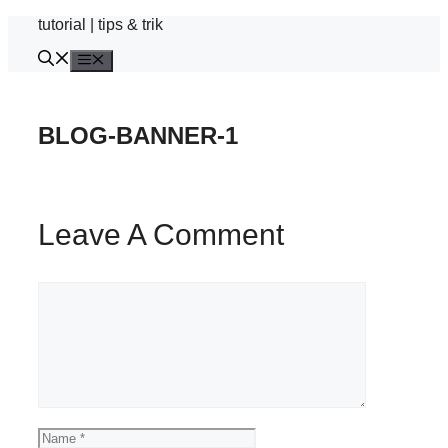
Skip
tutorial | tips & trik
to
content
Menu
BLOG-BANNER-1
Leave A Comment
Comment
Name
Email