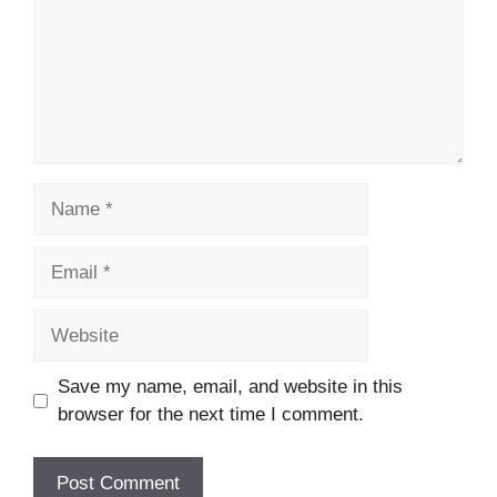
Name
Email
Website
Save my name, email, and website in this
browser for the next time I comment.