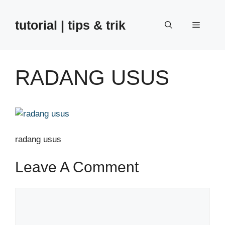
Skip
to
tutorial | tips & trik
Menu
content
RADANG USUS
radang usus
Leave A Comment
Comment