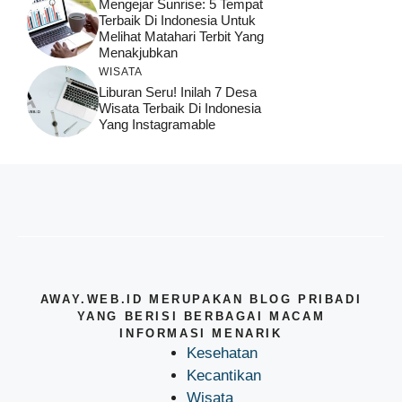
Mengejar Sunrise: 5 Tempat
Terbaik Di Indonesia Untuk
Melihat Matahari Terbit Yang
Menakjubkan
WISATA
Liburan Seru! Inilah 7 Desa
Wisata Terbaik Di Indonesia
Yang Instagramable
AWAY.WEB.ID MERUPAKAN BLOG PRIBADI
YANG BERISI BERBAGAI MACAM
INFORMASI MENARIK
Kesehatan
Kecantikan
Wisata