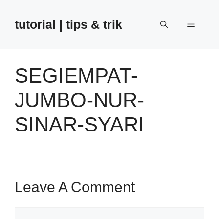
Skip
to
tutorial | tips & trik
Menu
content
SEGIEMPAT-
JUMBO-NUR-
SINAR-SYARI
Leave A Comment
Comment