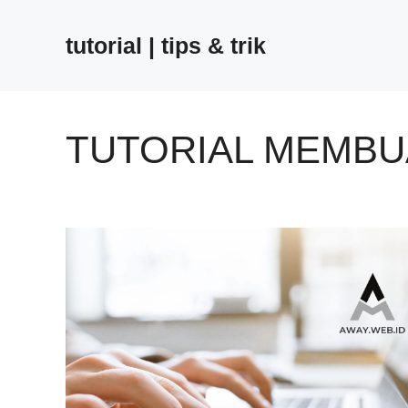
Skip
to
tutorial | tips & trik
content
TUTORIAL MEMBU