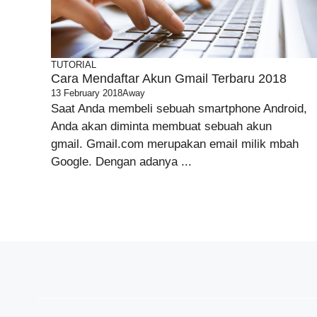
TUTORIAL
Cara Mendaftar Akun Gmail Terbaru 2018
13 February 2018
Away
Saat Anda membeli sebuah smartphone Android,
Anda akan diminta membuat sebuah akun
gmail. Gmail.com merupakan email milik mbah
Google. Dengan adanya ...