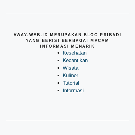
AWAY.WEB.ID MERUPAKAN BLOG PRIBADI
YANG BERISI BERBAGAI MACAM
INFORMASI MENARIK
Kesehatan
Kecantikan
Wisata
Kuliner
Tutorial
Informasi