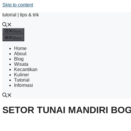
Skip to content
tutorial | tips & trik
Menu
Menu
Home
About
Blog
Wisata
Kecantikan
Kuliner
Tutorial
Informasi
SETOR TUNAI MANDIRI BO