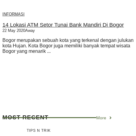
INFORMASI
14 Lokasi ATM Setor Tunai Bank Mandiri Di Bogor
22 May 2020
Away
Bogor merupakan sebuah kota yang terkenal dengan julukan
kota Hujan. Kota Bogor juga memiliki banyak tempat wisata
Bogor yang menarik ...
MOST RECENT
More
TIPS N TRIK