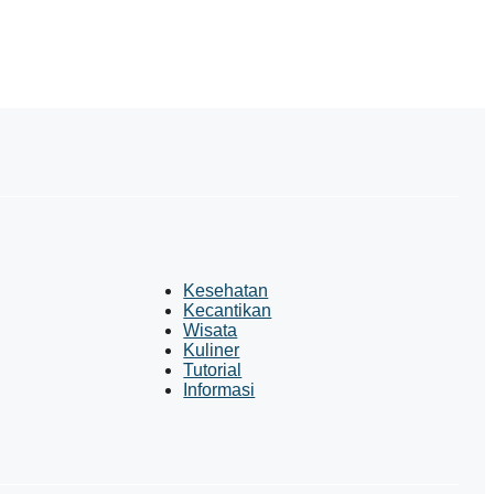
Kesehatan
Kecantikan
Wisata
Kuliner
Tutorial
Informasi