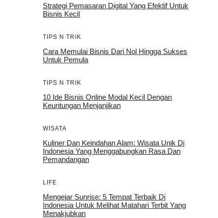
Strategi Pemasaran Digital Yang Efektif Untuk
Bisnis Kecil
TIPS N TRIK
Cara Memulai Bisnis Dari Nol Hingga Sukses
Untuk Pemula
TIPS N TRIK
10 Ide Bisnis Online Modal Kecil Dengan
Keuntungan Menjanjikan
WISATA
Kuliner Dan Keindahan Alam: Wisata Unik Di
Indonesia Yang Menggabungkan Rasa Dan
Pemandangan
LIFE
Mengejar Sunrise: 5 Tempat Terbaik Di
Indonesia Untuk Melihat Matahari Terbit Yang
Menakjubkan