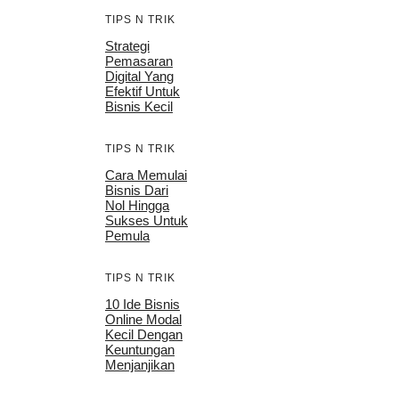
TIPS N TRIK
Strategi
Pemasaran
Digital Yang
Efektif Untuk
Bisnis Kecil
TIPS N TRIK
Cara Memulai
Bisnis Dari
Nol Hingga
Sukses Untuk
Pemula
TIPS N TRIK
10 Ide Bisnis
Online Modal
Kecil Dengan
Keuntungan
Menjanjikan