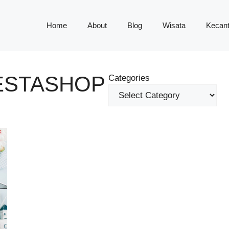
Home
About
Blog
Wisata
Kecant
ESTASHOP
Categories