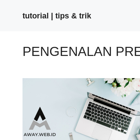
Skip
to
tutorial | tips & trik
content
PENGENALAN PR