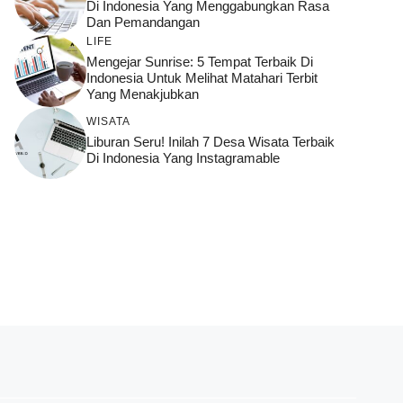
Di Indonesia Yang Menggabungkan Rasa
Dan Pemandangan
LIFE
Mengejar Sunrise: 5 Tempat Terbaik Di
Indonesia Untuk Melihat Matahari Terbit
Yang Menakjubkan
WISATA
Liburan Seru! Inilah 7 Desa Wisata Terbaik
Di Indonesia Yang Instagramable