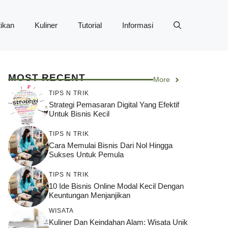
ikan
Kuliner
Tutorial
Informasi
MOST RECENT
More
TIPS N TRIK
Strategi Pemasaran Digital Yang Efektif
Untuk Bisnis Kecil
TIPS N TRIK
Cara Memulai Bisnis Dari Nol Hingga
Sukses Untuk Pemula
TIPS N TRIK
10 Ide Bisnis Online Modal Kecil Dengan
Keuntungan Menjanjikan
WISATA
Kuliner Dan Keindahan Alam: Wisata Unik