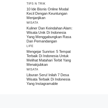
TIPS N TRIK
10 Ide Bisnis Online Modal
Kecil Dengan Keuntungan
Menjanjikan
WISATA
Kuliner Dan Keindahan Alam:
Wisata Unik Di Indonesia
Yang Menggabungkan Rasa
Dan Pemandangan
LIFE
Mengejar Sunrise: 5 Tempat
Terbaik Di Indonesia Untuk
Melihat Matahari Terbit Yang
Menakjubkan
WISATA
Liburan Seru! Inilah 7 Desa
Wisata Terbaik Di Indonesia
Yang Instagramable