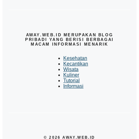
AWAY.WEB.ID MERUPAKAN BLOG
PRIBADI YANG BERISI BERBAGAI
MACAM INFORMASI MENARIK
Kesehatan
Kecantikan
Wisata
Kuliner
Tutorial
Informasi
© 2026 AWAY.WEB.ID