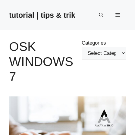
Skip
to
tutorial | tips & trik
Menu
content
OSK
Categories
WINDOWS
7