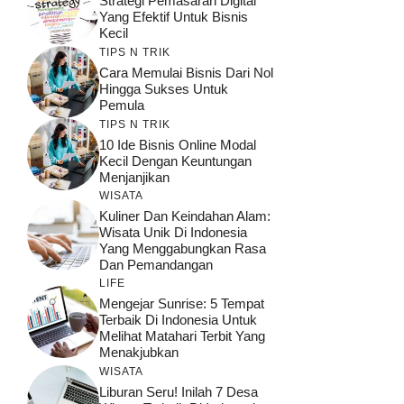
Strategi Pemasaran Digital
Yang Efektif Untuk Bisnis
Kecil
TIPS N TRIK
Cara Memulai Bisnis Dari Nol
Hingga Sukses Untuk
Pemula
TIPS N TRIK
10 Ide Bisnis Online Modal
Kecil Dengan Keuntungan
Menjanjikan
WISATA
Kuliner Dan Keindahan Alam:
Wisata Unik Di Indonesia
Yang Menggabungkan Rasa
Dan Pemandangan
LIFE
Mengejar Sunrise: 5 Tempat
Terbaik Di Indonesia Untuk
Melihat Matahari Terbit Yang
Menakjubkan
WISATA
Liburan Seru! Inilah 7 Desa