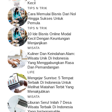
Kecil
TIPS N TRIK
Cara Memulai Bisnis Dari Nol
Hingga Sukses Untuk
Pemula
TIPS N TRIK
10 Ide Bisnis Online Modal
Kecil Dengan Keuntungan
Menjanjikan
WISATA
Kuliner Dan Keindahan Alam:
Wisata Unik Di Indonesia
Yang Menggabungkan Rasa
Dan Pemandangan
LIFE
Mengejar Sunrise: 5 Tempat
Terbaik Di Indonesia Untuk
Melihat Matahari Terbit Yang
Menakjubkan
WISATA
Liburan Seru! Inilah 7 Desa
Wisata Terbaik Di Indonesia
Yang Instagramable