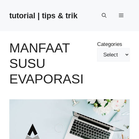
Skip
to
tutorial | tips & trik
Menu
content
MANFAAT
Categories
SUSU
EVAPORASI