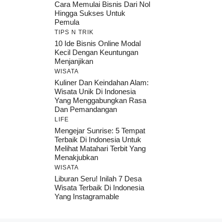
Cara Memulai Bisnis Dari Nol
Hingga Sukses Untuk
Pemula
TIPS N TRIK
10 Ide Bisnis Online Modal
Kecil Dengan Keuntungan
Menjanjikan
WISATA
Kuliner Dan Keindahan Alam:
Wisata Unik Di Indonesia
Yang Menggabungkan Rasa
Dan Pemandangan
LIFE
Mengejar Sunrise: 5 Tempat
Terbaik Di Indonesia Untuk
Melihat Matahari Terbit Yang
Menakjubkan
WISATA
Liburan Seru! Inilah 7 Desa
Wisata Terbaik Di Indonesia
Yang Instagramable