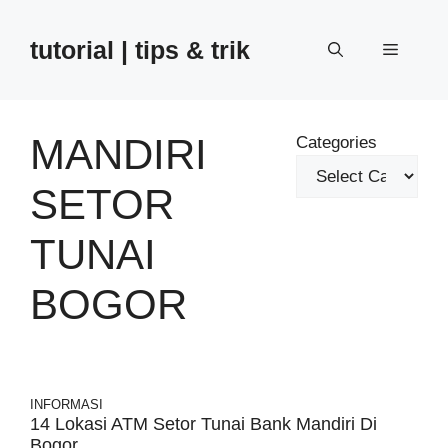
Skip
to
tutorial | tips & trik
Menu
content
MANDIRI
Categories
SETOR
TUNAI
BOGOR
INFORMASI
14 Lokasi ATM Setor Tunai Bank Mandiri Di
Bogor