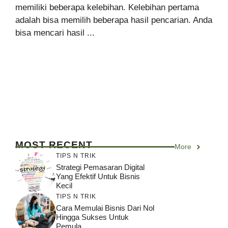
memiliki beberapa kelebihan. Kelebihan pertama
adalah bisa memilih beberapa hasil pencarian. Anda
bisa mencari hasil ...
MOST RECENT
More
TIPS N TRIK
Strategi Pemasaran Digital
Yang Efektif Untuk Bisnis
Kecil
TIPS N TRIK
Cara Memulai Bisnis Dari Nol
Hingga Sukses Untuk
Pemula