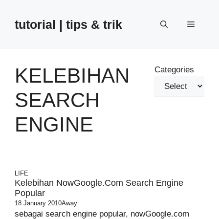
Skip
to
tutorial | tips & trik
Menu
content
KELEBIHAN
Categories
SEARCH
ENGINE
LIFE
Kelebihan NowGoogle.com Search Engine
Popular
18 January 2010
Away
sebagai search engine popular, nowGoogle.com