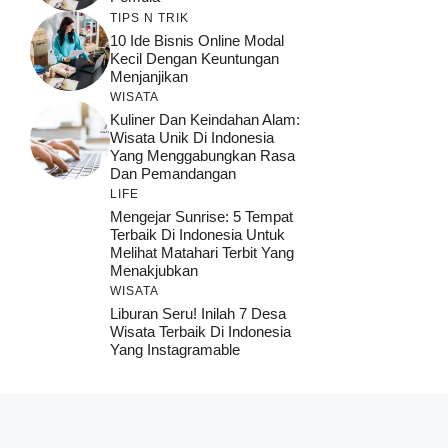
TIPS N TRIK
10 Ide Bisnis Online Modal
Kecil Dengan Keuntungan
Menjanjikan
WISATA
Kuliner Dan Keindahan Alam:
Wisata Unik Di Indonesia
Yang Menggabungkan Rasa
Dan Pemandangan
LIFE
Mengejar Sunrise: 5 Tempat
Terbaik Di Indonesia Untuk
Melihat Matahari Terbit Yang
Menakjubkan
WISATA
Liburan Seru! Inilah 7 Desa
Wisata Terbaik Di Indonesia
Yang Instagramable