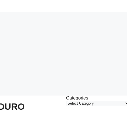
Categories
NDURO