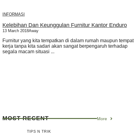
INFORMASI
Kelebihan Dan Keunggulan Furnitur Kantor Enduro
13 March 2018
Away
Furnitur yang kita tempatkan di dalam rumah maupun tempat
kerja tanpa kita sadari akan sangat berpengaruh terhadap
segala macam situasi ...
MOST RECENT
More
TIPS N TRIK