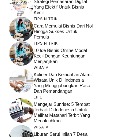
Strategi Pemasaran Digital
Yang Efektif Untuk Bisnis
Kecil
TIPS N TRIK
Cara Memulai Bisnis Dari Nol
Hingga Sukses Untuk
Pemula
TIPS N TRIK
10 Ide Bisnis Online Modal
Kecil Dengan Keuntungan
Menjanjikan
WISATA
Kuliner Dan Keindahan Alam:
Wisata Unik Di Indonesia
Yang Menggabungkan Rasa
Dan Pemandangan
LIFE
Mengejar Sunrise: 5 Tempat
Terbaik Di Indonesia Untuk
Melihat Matahari Terbit Yang
Menakjubkan
WISATA
Liburan Seru! Inilah 7 Desa