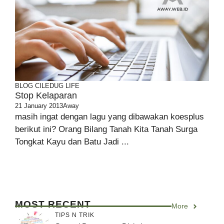
BLOG
CILEDUG
LIFE
Stop Kelaparan
21 January 2013
Away
masih ingat dengan lagu yang dibawakan koesplus
berikut ini? Orang Bilang Tanah Kita Tanah Surga
Tongkat Kayu dan Batu Jadi ...
MOST RECENT
More
TIPS N TRIK