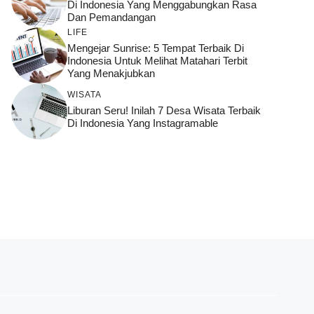
Di Indonesia Yang Menggabungkan Rasa
Dan Pemandangan
LIFE
Mengejar Sunrise: 5 Tempat Terbaik Di
Indonesia Untuk Melihat Matahari Terbit
Yang Menakjubkan
WISATA
Liburan Seru! Inilah 7 Desa Wisata Terbaik
Di Indonesia Yang Instagramable