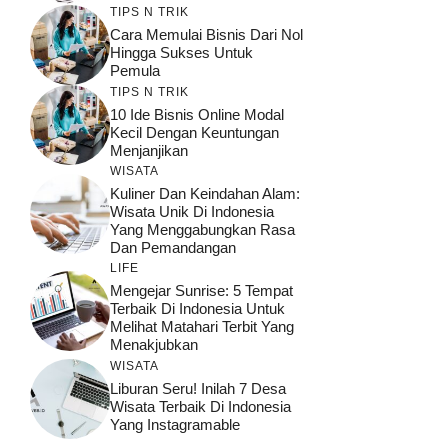
TIPS N TRIK
Cara Memulai Bisnis Dari Nol
Hingga Sukses Untuk
Pemula
TIPS N TRIK
10 Ide Bisnis Online Modal
Kecil Dengan Keuntungan
Menjanjikan
WISATA
Kuliner Dan Keindahan Alam:
Wisata Unik Di Indonesia
Yang Menggabungkan Rasa
Dan Pemandangan
LIFE
Mengejar Sunrise: 5 Tempat
Terbaik Di Indonesia Untuk
Melihat Matahari Terbit Yang
Menakjubkan
WISATA
Liburan Seru! Inilah 7 Desa
Wisata Terbaik Di Indonesia
Yang Instagramable