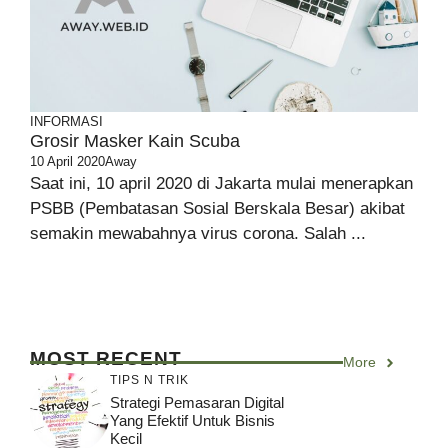
INFORMASI
Grosir Masker Kain Scuba
10 April 2020
Away
Saat ini, 10 april 2020 di Jakarta mulai menerapkan
PSBB (Pembatasan Sosial Berskala Besar) akibat
semakin mewabahnya virus corona. Salah ...
MOST RECENT
More
TIPS N TRIK
Strategi Pemasaran Digital
Yang Efektif Untuk Bisnis
Kecil