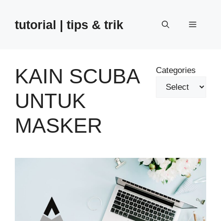
Skip
to
tutorial | tips & trik
Menu
content
KAIN SCUBA
Categories
UNTUK
MASKER