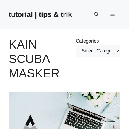
Skip
to
tutorial | tips & trik
Menu
content
KAIN
Categories
SCUBA
MASKER