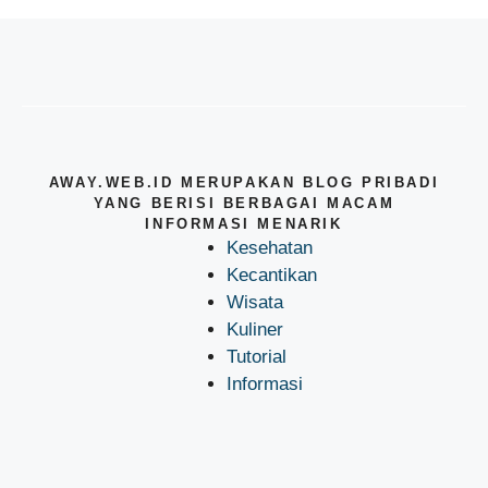
AWAY.WEB.ID MERUPAKAN BLOG PRIBADI
YANG BERISI BERBAGAI MACAM
INFORMASI MENARIK
Kesehatan
Kecantikan
Wisata
Kuliner
Tutorial
Informasi