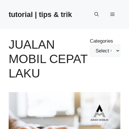
Skip
to
tutorial | tips & trik
Menu
content
JUALAN
Categories
MOBIL CEPAT
LAKU