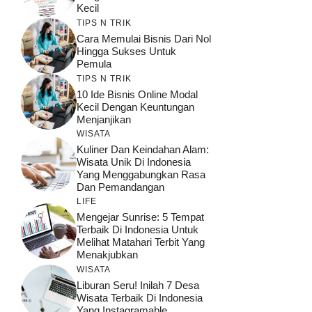
Kecil
TIPS N TRIK
Cara Memulai Bisnis Dari Nol
Hingga Sukses Untuk
Pemula
TIPS N TRIK
10 Ide Bisnis Online Modal
Kecil Dengan Keuntungan
Menjanjikan
WISATA
Kuliner Dan Keindahan Alam:
Wisata Unik Di Indonesia
Yang Menggabungkan Rasa
Dan Pemandangan
LIFE
Mengejar Sunrise: 5 Tempat
Terbaik Di Indonesia Untuk
Melihat Matahari Terbit Yang
Menakjubkan
WISATA
Liburan Seru! Inilah 7 Desa
Wisata Terbaik Di Indonesia
Yang Instagramable