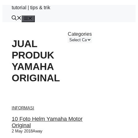
Skip
tutorial | tips & trik
to
content
Menu
Categories
JUAL
PRODUK
YAMAHA
ORIGINAL
INFORMASI
10 Foto Helm Yamaha Motor
Original
2 May 2018
Away