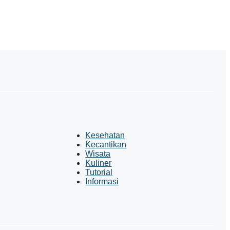
Kesehatan
Kecantikan
Wisata
Kuliner
Tutorial
Informasi