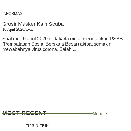
INFORMASI
Grosir Masker Kain Scuba
10 April 2020
Away
Saat ini, 10 april 2020 di Jakarta mulai menerapkan PSBB
(Pembatasan Sosial Berskala Besar) akibat semakin
mewabahnya virus corona. Salah ...
MOST RECENT
More
TIPS N TRIK