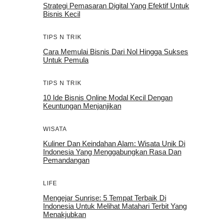
Strategi Pemasaran Digital Yang Efektif Untuk
Bisnis Kecil
TIPS N TRIK
Cara Memulai Bisnis Dari Nol Hingga Sukses
Untuk Pemula
TIPS N TRIK
10 Ide Bisnis Online Modal Kecil Dengan
Keuntungan Menjanjikan
WISATA
Kuliner Dan Keindahan Alam: Wisata Unik Di
Indonesia Yang Menggabungkan Rasa Dan
Pemandangan
LIFE
Mengejar Sunrise: 5 Tempat Terbaik Di
Indonesia Untuk Melihat Matahari Terbit Yang
Menakjubkan