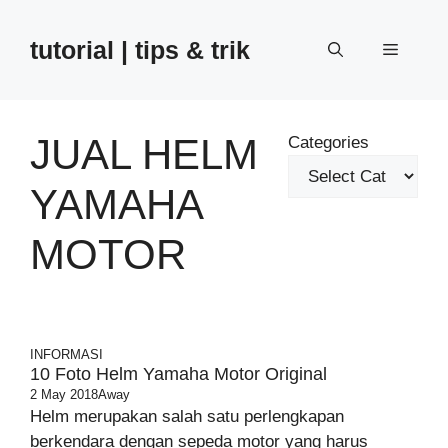
Skip
to
tutorial | tips & trik
Menu
content
JUAL HELM
Categories
YAMAHA
MOTOR
INFORMASI
10 Foto Helm Yamaha Motor Original
2 May 2018
Away
Helm merupakan salah satu perlengkapan
berkendara dengan sepeda motor yang harus