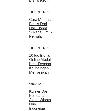
Bisnis Kecil
TIPS N TRIK
Cara Memulai
Bisnis Dari
Nol Hingga
Sukses Untuk
Pemula
TIPS N TRIK
10 Ide Bisnis
Online Modal
Kecil Dengan
Keuntungan
Menjanjikan
WISATA
Kuliner Dan
Keindahan
Alam: Wisata
Unik Di
Indonesia