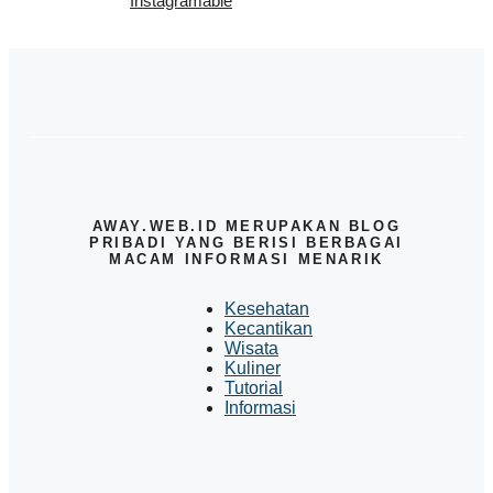
Instagramable
AWAY.WEB.ID MERUPAKAN BLOG
PRIBADI YANG BERISI BERBAGAI
MACAM INFORMASI MENARIK
Kesehatan
Kecantikan
Wisata
Kuliner
Tutorial
Informasi