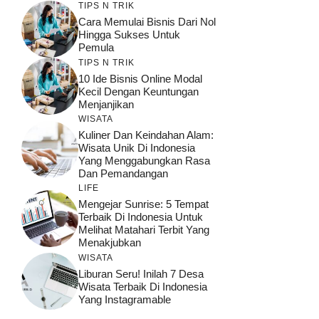
TIPS N TRIK
Cara Memulai Bisnis Dari Nol
Hingga Sukses Untuk
Pemula
TIPS N TRIK
10 Ide Bisnis Online Modal
Kecil Dengan Keuntungan
Menjanjikan
WISATA
Kuliner Dan Keindahan Alam:
Wisata Unik Di Indonesia
Yang Menggabungkan Rasa
Dan Pemandangan
LIFE
Mengejar Sunrise: 5 Tempat
Terbaik Di Indonesia Untuk
Melihat Matahari Terbit Yang
Menakjubkan
WISATA
Liburan Seru! Inilah 7 Desa
Wisata Terbaik Di Indonesia
Yang Instagramable