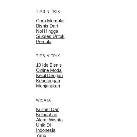
TIPS N TRIK
Cara Memulai
Bisnis Dari
Nol Hingga
Sukses Untuk
Pemula
TIPS N TRIK
10 Ide Bisnis
Online Modal
Kecil Dengan
Keuntungan
Menjanjikan
WISATA
Kuliner Dan
Keindahan
Alam: Wisata
Unik Di
Indonesia
Yang