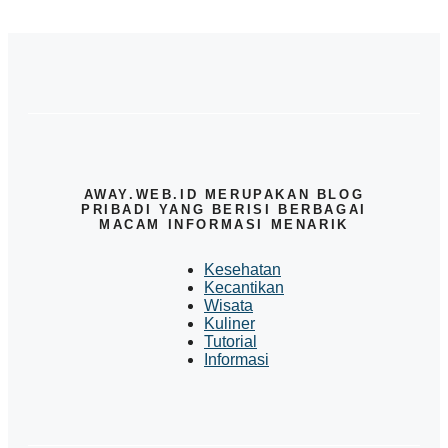
AWAY.WEB.ID MERUPAKAN BLOG
PRIBADI YANG BERISI BERBAGAI
MACAM INFORMASI MENARIK
Kesehatan
Kecantikan
Wisata
Kuliner
Tutorial
Informasi