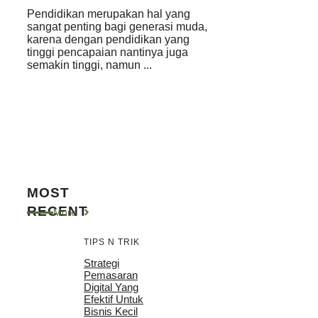
Pendidikan merupakan hal yang
sangat penting bagi generasi muda,
karena dengan pendidikan yang
tinggi pencapaian nantinya juga
semakin tinggi, namun ...
MOST
RECENT
More
TIPS N TRIK
Strategi
Pemasaran
Digital Yang
Efektif Untuk
Bisnis Kecil