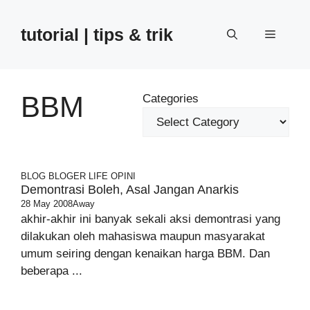
Skip
to
tutorial | tips & trik
Menu
content
BBM
Categories
BLOG
BLOGER
LIFE
OPINI
Demontrasi Boleh, Asal Jangan Anarkis
28 May 2008
Away
akhir-akhir ini banyak sekali aksi demontrasi yang
dilakukan oleh mahasiswa maupun masyarakat
umum seiring dengan kenaikan harga BBM. Dan
beberapa ...