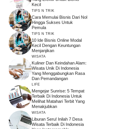
Kecil
TIPS N TRIK
Cara Memulai Bisnis Dari Nol
Hingga Sukses Untuk
Pemula
TIPS N TRIK
10 Ide Bisnis Online Modal
Kecil Dengan Keuntungan
Menjanjikan
WISATA
Kuliner Dan Keindahan Alam:
Wisata Unik Di Indonesia
Yang Menggabungkan Rasa
Dan Pemandangan
LIFE
Mengejar Sunrise: 5 Tempat
Terbaik Di Indonesia Untuk
Melihat Matahari Terbit Yang
Menakjubkan
WISATA
Liburan Seru! Inilah 7 Desa
Wisata Terbaik Di Indonesia