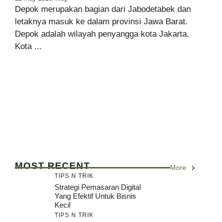
Depok merupakan bagian dari Jabodetabek dan
letaknya masuk ke dalam provinsi Jawa Barat.
Depok adalah wilayah penyangga kota Jakarta.
Kota ...
MOST RECENT
More
TIPS N TRIK
Strategi Pemasaran Digital
Yang Efektif Untuk Bisnis
Kecil
TIPS N TRIK