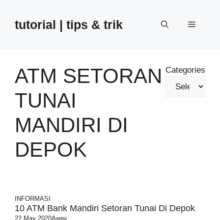
Skip
to
tutorial | tips & trik
Menu
content
ATM SETORAN
Categories
TUNAI
MANDIRI DI
DEPOK
INFORMASI
10 ATM Bank Mandiri Setoran Tunai Di Depok
22 May 2020
Away