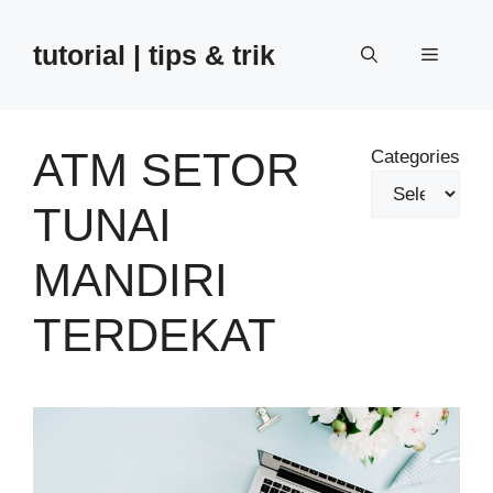
Skip
to
tutorial | tips & trik
Menu
content
ATM SETOR
Categories
TUNAI
MANDIRI
TERDEKAT