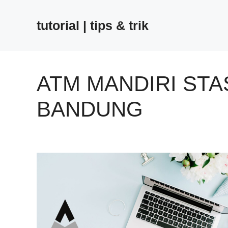
Skip
to
tutorial | tips & trik
content
ATM MANDIRI STA
BANDUNG