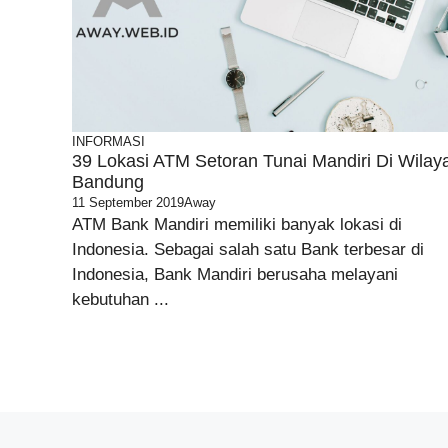
INFORMASI
39 Lokasi ATM Setoran Tunai Mandiri Di Wilay
Bandung
11 September 2019
Away
ATM Bank Mandiri memiliki banyak lokasi di
Indonesia. Sebagai salah satu Bank terbesar di
Indonesia, Bank Mandiri berusaha melayani
kebutuhan ...