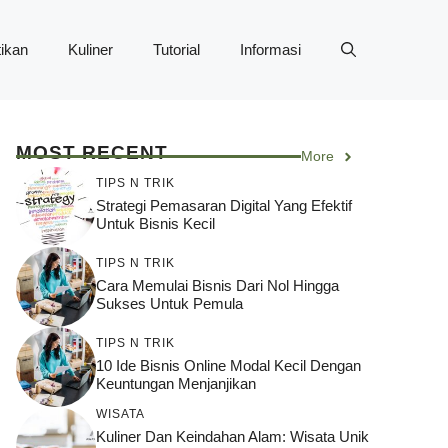
ikan
Kuliner
Tutorial
Informasi
MOST RECENT
More
TIPS N TRIK
Strategi Pemasaran Digital Yang Efektif
Untuk Bisnis Kecil
TIPS N TRIK
Cara Memulai Bisnis Dari Nol Hingga
Sukses Untuk Pemula
TIPS N TRIK
10 Ide Bisnis Online Modal Kecil Dengan
Keuntungan Menjanjikan
WISATA
Kuliner Dan Keindahan Alam: Wisata Unik