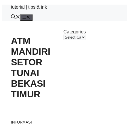
Skip
tutorial | tips & trik
to
content
Menu
Categories
ATM
MANDIRI
SETOR
TUNAI
BEKASI
TIMUR
INFORMASI