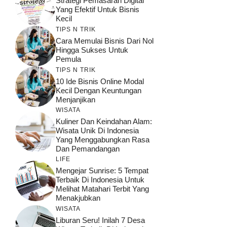
Strategi Pemasaran Digital
Yang Efektif Untuk Bisnis
Kecil
TIPS N TRIK
Cara Memulai Bisnis Dari Nol
Hingga Sukses Untuk
Pemula
TIPS N TRIK
10 Ide Bisnis Online Modal
Kecil Dengan Keuntungan
Menjanjikan
WISATA
Kuliner Dan Keindahan Alam:
Wisata Unik Di Indonesia
Yang Menggabungkan Rasa
Dan Pemandangan
LIFE
Mengejar Sunrise: 5 Tempat
Terbaik Di Indonesia Untuk
Melihat Matahari Terbit Yang
Menakjubkan
WISATA
Liburan Seru! Inilah 7 Desa