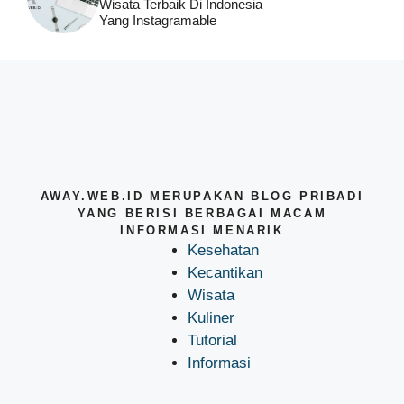
Wisata Terbaik Di Indonesia
Yang Instagramable
AWAY.WEB.ID MERUPAKAN BLOG PRIBADI
YANG BERISI BERBAGAI MACAM
INFORMASI MENARIK
Kesehatan
Kecantikan
Wisata
Kuliner
Tutorial
Informasi