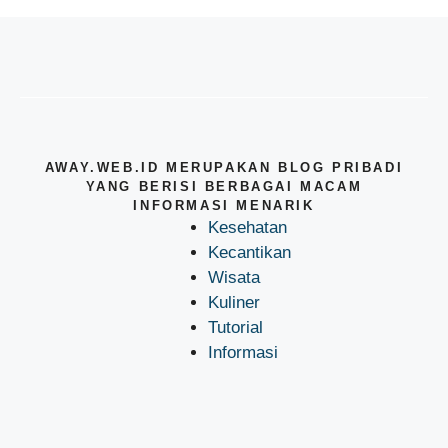
AWAY.WEB.ID MERUPAKAN BLOG PRIBADI
YANG BERISI BERBAGAI MACAM
INFORMASI MENARIK
Kesehatan
Kecantikan
Wisata
Kuliner
Tutorial
Informasi