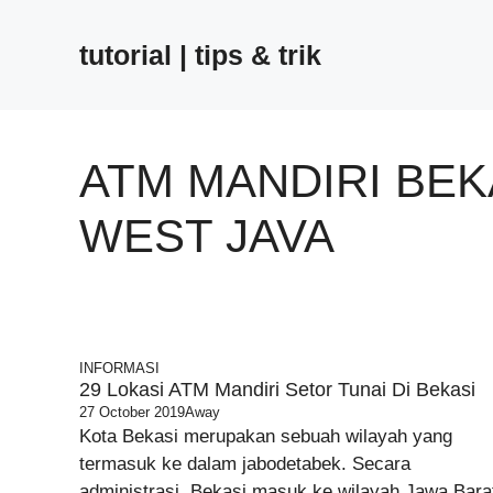
Skip
to
tutorial | tips & trik
content
ATM MANDIRI BEK
WEST JAVA
INFORMASI
29 Lokasi ATM Mandiri Setor Tunai Di Bekasi
27 October 2019
Away
Kota Bekasi merupakan sebuah wilayah yang
termasuk ke dalam jabodetabek. Secara
administrasi, Bekasi masuk ke wilayah Jawa Bara