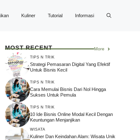
ikan
Kuliner
Tutorial
Informasi
MOST RECENT
More
TIPS N TRIK
Strategi Pemasaran Digital Yang Efektif
Untuk Bisnis Kecil
TIPS N TRIK
Cara Memulai Bisnis Dari Nol Hingga
Sukses Untuk Pemula
TIPS N TRIK
10 Ide Bisnis Online Modal Kecil Dengan
Keuntungan Menjanjikan
WISATA
Kuliner Dan Keindahan Alam: Wisata Unik