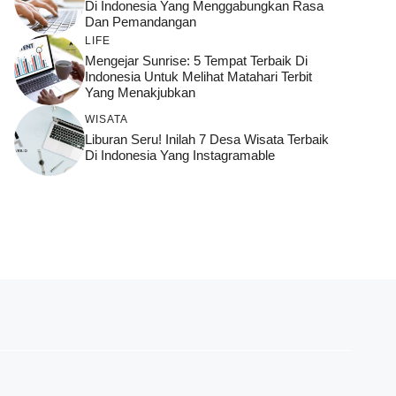
Di Indonesia Yang Menggabungkan Rasa
Dan Pemandangan
LIFE
Mengejar Sunrise: 5 Tempat Terbaik Di
Indonesia Untuk Melihat Matahari Terbit
Yang Menakjubkan
WISATA
Liburan Seru! Inilah 7 Desa Wisata Terbaik
Di Indonesia Yang Instagramable