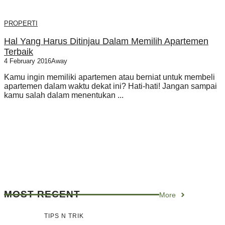
PROPERTI
Hal Yang Harus Ditinjau Dalam Memilih Apartemen
Terbaik
4 February 2016
Away
Kamu ingin memiliki apartemen atau berniat untuk membeli
apartemen dalam waktu dekat ini? Hati-hati! Jangan sampai
kamu salah dalam menentukan ...
MOST RECENT
More
TIPS N TRIK