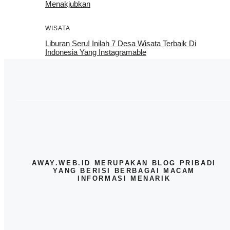
Menakjubkan
WISATA
Liburan Seru! Inilah 7 Desa Wisata Terbaik Di
Indonesia Yang Instagramable
AWAY.WEB.ID MERUPAKAN BLOG PRIBADI
YANG BERISI BERBAGAI MACAM
INFORMASI MENARIK