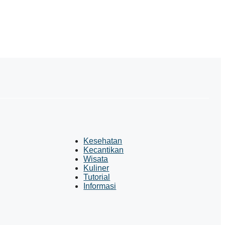
Kesehatan
Kecantikan
Wisata
Kuliner
Tutorial
Informasi