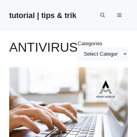
Skip
to
tutorial | tips & trik
Menu
content
ANTIVIRUS
Categories