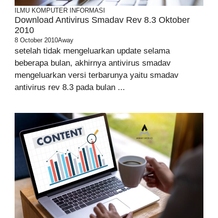
ILMU KOMPUTER
INFORMASI
Download Antivirus Smadav Rev 8.3 Oktober
2010
8 October 2010
Away
setelah tidak mengeluarkan update selama
beberapa bulan, akhirnya antivirus smadav
mengeluarkan versi terbarunya yaitu smadav
antivirus rev 8.3 pada bulan ...