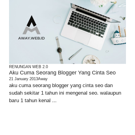
RENUNGAN
WEB 2.0
Aku Cuma Seorang Blogger Yang Cinta Seo
21 January 2013
Away
aku cuma seorang blogger yang cinta seo dan
sudah sekitar 1 tahun ini mengenal seo. walaupun
baru 1 tahun kenal ...