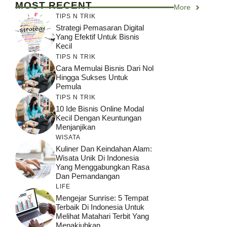
MOST RECENT
More
TIPS N TRIK
Strategi Pemasaran Digital
Yang Efektif Untuk Bisnis
Kecil
TIPS N TRIK
Cara Memulai Bisnis Dari Nol
Hingga Sukses Untuk
Pemula
TIPS N TRIK
10 Ide Bisnis Online Modal
Kecil Dengan Keuntungan
Menjanjikan
WISATA
Kuliner Dan Keindahan Alam:
Wisata Unik Di Indonesia
Yang Menggabungkan Rasa
Dan Pemandangan
LIFE
Mengejar Sunrise: 5 Tempat
Terbaik Di Indonesia Untuk
Melihat Matahari Terbit Yang
Menakjubkan