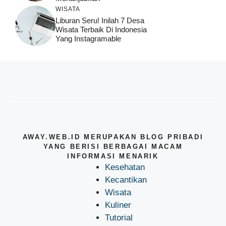
WISATA
Liburan Seru! Inilah 7 Desa
Wisata Terbaik Di Indonesia
Yang Instagramable
AWAY.WEB.ID MERUPAKAN BLOG PRIBADI
YANG BERISI BERBAGAI MACAM
INFORMASI MENARIK
Kesehatan
Kecantikan
Wisata
Kuliner
Tutorial